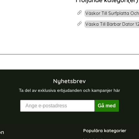
I följande kategori(er)
rea pris
259 kr
tain XL Äkta Läder Business Portfölj / Handväska Svart
Köp
Laptop Neopr
Lagervara
Väskor Till Surfplatta Oc
Tillgänglighet:
Väska Till Bärbar Dator 12
dsväska För Laptop 13" Grå
Oxford Bärbar Skyddsväska För Lap
Nyhetsbrev
Ta del av exklusiva erbjudanden och kampanjer här
Gå med
Populära kategorier
on