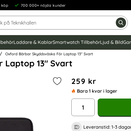
 köp
700 000+ nöjda kunder
Sök på Teknikhallen
Gen
llbehör
Laddare & Kablar
Smartwatch Tillbehör
Ljud & Bild
Gam
Oxford Bärbar Skyddsväska För Laptop 13" Svart
 Laptop 13" Svart
Handla denna produkt Oxfo
pris
259 kr
Markera oxford Bärbar Skyddsväsk
Bara 1 kvar i lager
antal
Leveranstid:
1-3 daga