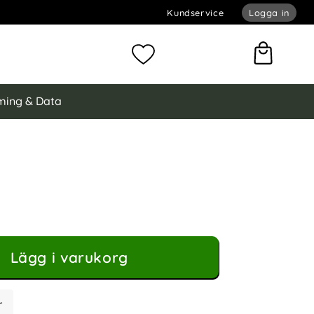
Kundservice
Logga in
omför sökning
Mina favoriter
ing & Data
rd Bärbar Skyddsväska För Laptop 13" Svart
a För Laptop 13" Svart som favorit
Lägg i varukorg
r