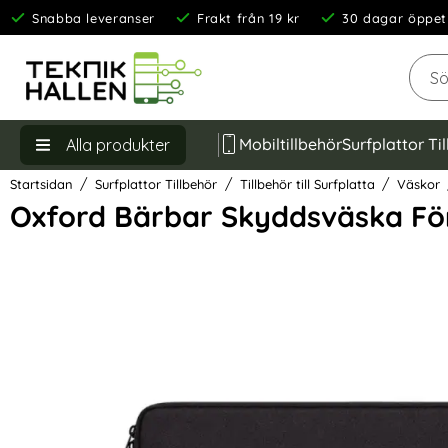
Snabba leveranser
Frakt från 19 kr
30 dagar öppet
Sök
Mobiltillbehör
Surfplattor Ti
Alla produkter
Startsidan
Surfplattor Tillbehör
Tillbehör till Surfplatta
Väskor
Oxford Bärbar Skyddsväska För
Hoppa
över
Bilder