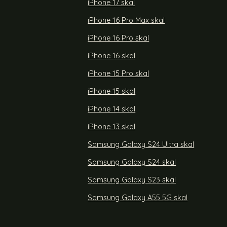
iPhone 17 skal
iPhone 16 Pro Max skal
r Laptop 15.6"
Oxford Bärbar Skyddsväska För Laptop 15.6"
Mörk Grå
iPhone 16 Pro skal
Art. nr 216388
rea pris
259 kr
iPhone 16 skal
Skyddsväska För Laptop 15.6" Grå
Köp
Oxford Bärbar Skyddsväska För 
Köp
Snart slutsåld!
iPhone 15 Pro skal
iPhone 15 skal
iPhone 14 skal
iPhone 13 skal
Samsung Galaxy S24 Ultra skal
Samsung Galaxy S24 skal
Samsung Galaxy S23 skal
Samsung Galaxy A55 5G skal