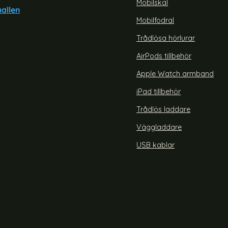
Mobilskal
allen
Mobilfodral
r Skyddsväska För Laptop 13"
Oxford Bärbar Skyddsväska Fö
Mörk Blå
Grå
Trådlösa hörlurar
Art. nr 216389
rea pris
259 kr
AirPods tillbehör
" Grå
ford Bärbar Skyddsväska För Laptop 13" Mörk Blå
Köp
Oxford Bärbar 
Lagervara
Tillgänglighet:
Apple Watch armband
iPad tillbehör
Trådlös laddare
Väggladdare
USB kablar