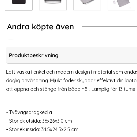
Andra köpte även
Svart
entät Ryggsäck Business Svart
QPAD Gamingmus D
Produktbeskrivning
Lätt väska i enkel och modern design i material som anda
daglig användning. Mjukt foder skyddar effektivt din lapto
att öppna och stänga från båda håll. Lämplig för 13 tums
- Tvåvägsdragkedja
- Storlek utsida: 36x26x3.0 cm
QPAD Gamingmus DX900 Svart
BullCaptain XL
- Storlek insida: 34.5x24.5x2.5 cm
Art. nr 217238
Art. nr 223192