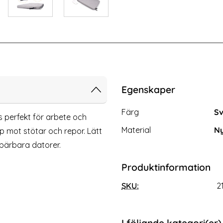
X900 Svart
BullCaptain XL Äkta Läder Business
Egenskaper
Egenskaper/attribut för d
Attribut
Värde
Färg
Sv
s perfekt för arbete och
Material
Ny
p mot stötar och repor. Lätt
 bärbara datorer.
Produktinformation
SKU:
2
 Äkta Läder Business Portfölj /
Laptop Neopren Sleeve Väsk
Handväska Svart
Rosa
Art. nr 216405