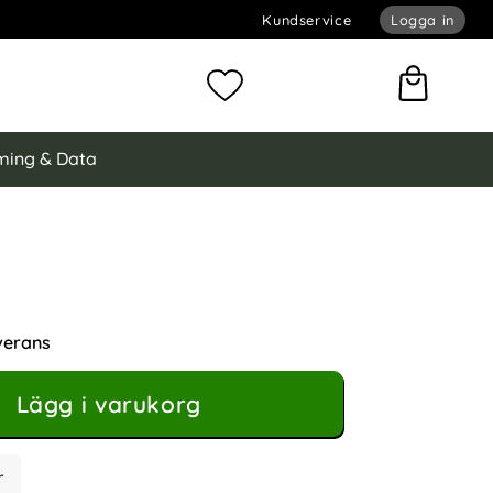
Kundservice
Logga in
omför sökning
Mina favoriter
ing & Data
ng Galaxy A15 5G Fodral Fjäril Tryck Grå
ral Fjäril Tryck Grå som favorit
verans
Lägg i varukorg
r