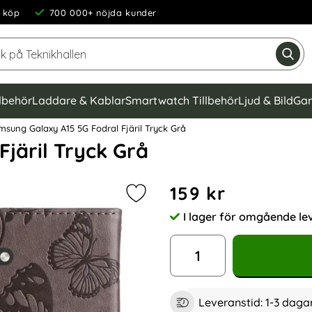
 köp
700 000+ nöjda kunder
Sök på Teknikhallen
Gen
llbehör
Laddare & Kablar
Smartwatch Tillbehör
Ljud & Bild
Gam
sung Galaxy A15 5G Fodral Fjäril Tryck Grå
järil Tryck Grå
Handla denna produkt Samsu
pris
159 kr
Markera samsung Galaxy A15 5G Fod
I lager för omgående le
Tillgänglighet:
antal
Leveranstid:
1-3 daga