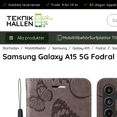
Snabba leveranser
Frakt från 19 kr
30 dagar öppet
Sök
Mobiltillbehör
Surfplattor Ti
Alla produkter
Startsidan
Mobiltillbehör
Samsung
Galaxy A15
Fodral
Sam
Samsung Galaxy A15 5G Fodral F
Hoppa
över
Bilder