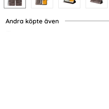
Andra köpte även
-70%
ila
ung Galaxy A15 5G Fodral Litchi Läder Brun
2-Pack Samsung A15
2-Pack Samsung A15 - Skärmskydd i Härdat
REDPEPPE
Glas
Va
Art. nr 227589
Art. nr 226272