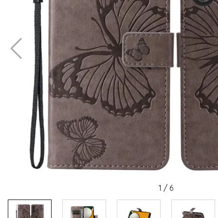
1
/
6