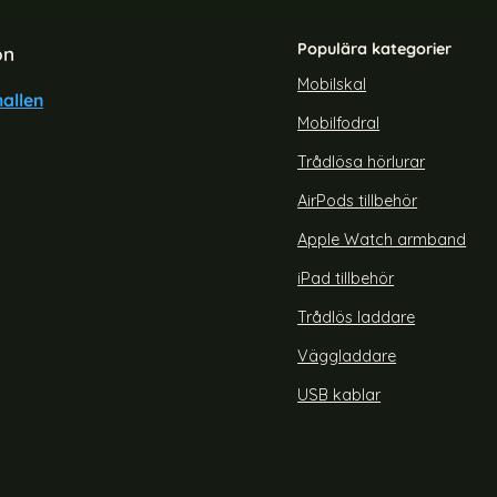
Populära kategorier
on
Mobilskal
allen
Mobilfodral
xy A36 5G Fodral - Välj Färg!
Samsung Galaxy A17 Fodral Lit
(Svart)
Trådlösa hörlurar
Art. nr 239555
rea pris
149 kr
Välj ...
 pris
AirPods tillbehör
Samsung Gal
hi Lila
Snart slutsåld!
Apple Watch armband
iPad tillbehör
Trådlös laddare
Väggladdare
USB kablar