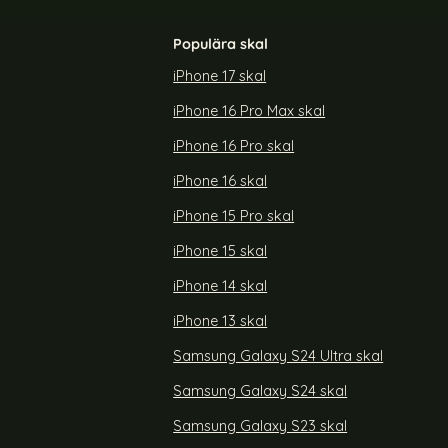
Populära skal
iPhone 17 skal
iPhone 16 Pro Max skal
chi Läder Blå
Samsung Galaxy S25 Fodral - Välj Färg!
(Svart)
iPhone 16 Pro skal
Art. nr 236664
rea pris
99 kr
Välj ...
tidigare pris
iPhone 16 skal
199 kr
axy A17 Fodral Litchi Läder Blå
Köp
iPhone 15 Pro skal
iPhone 15 skal
iPhone 14 skal
iPhone 13 skal
Samsung Galaxy S24 Ultra skal
Samsung Galaxy S24 skal
Samsung Galaxy S23 skal