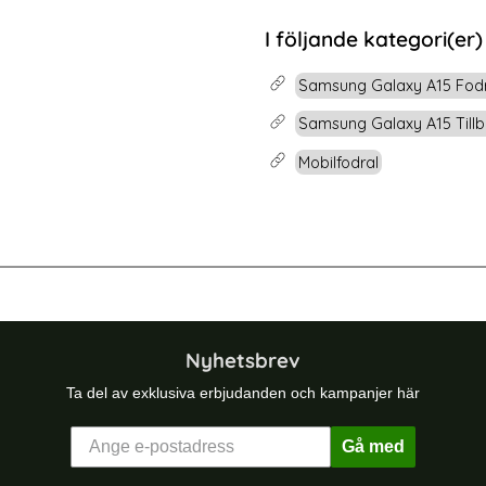
rea pris
99 kr
tidigare pris
199 kr
t Glas
EPPER Galaxy A15 5G Skal 360 Vattentätt IP68 Svart
Köp
I följande kategori(er)
Samsung Galaxy A15 Fod
Samsung Galaxy A15 Till
Mobilfodral
ltra Fodral Läder Litchi Lila
Samsung Galaxy A36 5G Fodral - Väl
Nyhetsbrev
Ta del av exklusiva erbjudanden och kampanjer här
Gå med