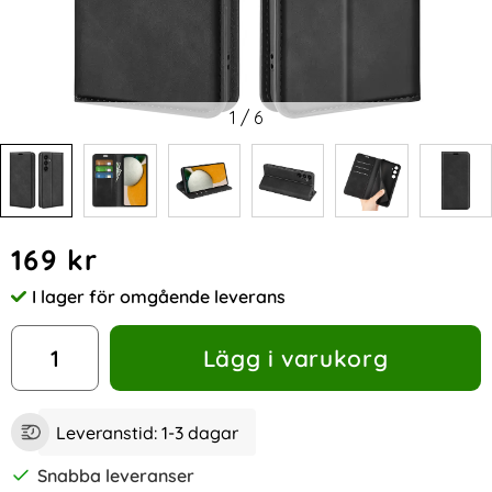
1
/
6
Handla denna produkt Samsung Galaxy A15 5G Fodral Flip S
pris
169 kr
I lager för omgående leverans
Tillgänglighet:
antal
Lägg i varukorg
Leveranstid:
1-3 dagar
Snabba leveranser