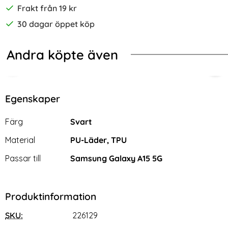
Frakt från 19 kr
30 dagar öppet köp
Andra köpte även
-70%
ryck Små Ugglor
ng Galaxy A15 5G Fodral Litchi Läder Vit
2-Pack Samsung A15 - Skärmskydd 
Sam
Egenskaper
Egenskaper/attribut för denna produkt
Attribut
Värde
Färg
Svart
Material
PU-Läder, TPU
Passar till
Samsung Galaxy A15 5G
Produktinformation
SKU:
226129
2-Pack Samsung A15 -
Samsung Galaxy A15 5G