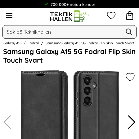
700 000+ nöjda kunder
Meny
Mina favorit
Sök
Ge
Sök på Teknikhallen
Galaxy A15
Fodral
Samsung Galaxy A15 5G Fodral Flip Skin Touch Svart
Hoppa
Samsung Galaxy A15 5G Fodral Flip Skin
över
Touch Svart
Bilder
Mar