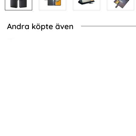
Andra köpte även
-70%
-68%
ung Galaxy A15 5G Fodral Med Tryck Ugglor
2-Pack Samsung A15
2-Pack Samsung A15 - Skärmskydd i Härdat
2-Pack Samsun
Glas
Art. nr 227589
Art. nr 227650