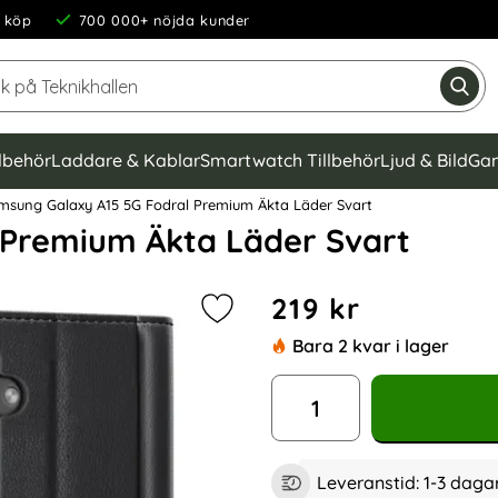
 köp
700 000+ nöjda kunder
Sök på Teknikhallen
Gen
llbehör
Laddare & Kablar
Smartwatch Tillbehör
Ljud & Bild
Gam
sung Galaxy A15 5G Fodral Premium Äkta Läder Svart
 Premium Äkta Läder Svart
Handla denna produkt Sams
pris
219 kr
Markera samsung Galaxy A15 5G Fo
Bara 2 kvar i lager
antal
Leveranstid:
1-3 daga