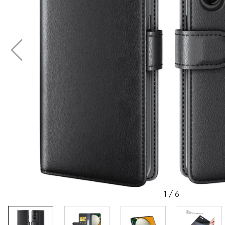
1
/
6