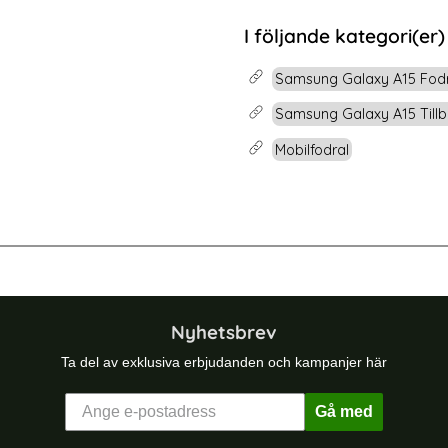
rea pris
219 kr
 pris
t Glas
k Samsung A15 Skärmskydd Full Cover i Härdat Glas
Köp
Samsung Galaxy A1
I följande kategori(er)
Lagervara
Tillgänglighet:
Samsung Galaxy A15 Fod
Samsung Galaxy A15 Till
Mobilfodral
Ultra Fodral Litchi Läder Ljus Rosa
Samsung Galaxy A35 5G Fodral Pre
Nyhetsbrev
Ta del av exklusiva erbjudanden och kampanjer här
Gå med