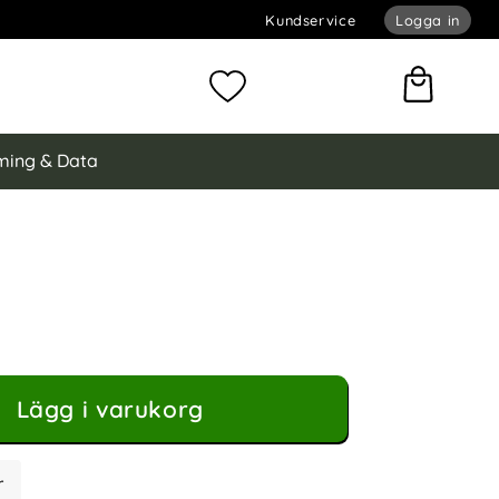
Kundservice
Logga in
omför sökning
Mina favoriter
ing & Data
ung Galaxy A15 5G Fodral Premium Äkta Läder Svart
dral Premium Äkta Läder Svart som favorit
Lägg i varukorg
r