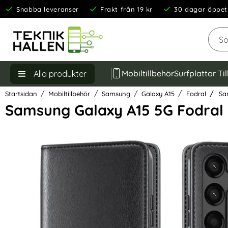
Snabba leveranser
Frakt från 19 kr
30 dagar öppet
Sök
Mobiltillbehör
Surfplattor Ti
Alla produkter
Startsidan
Mobiltillbehör
Samsung
Galaxy A15
Fodral
Sam
Samsung Galaxy A15 5G Fodral
Hoppa
över
Bilder