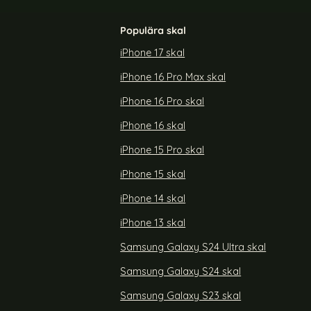
Populära skal
iPhone 17 skal
iPhone 16 Pro Max skal
5G Fodral Med
Samsung Galaxy S26 Ultra Fodral Läder
Marmor Blå / Grön
iPhone 16 Pro skal
Art. nr 246113
rea pris
159 kr
iPhone 16 skal
 5G/A56 5G Fodral Med Tryck Blommor
Köp
Samsung Galaxy S26 Ultra Fodral
Köp
Snart slutsåld!
iPhone 15 Pro skal
iPhone 15 skal
iPhone 14 skal
iPhone 13 skal
Samsung Galaxy S24 Ultra skal
Samsung Galaxy S24 skal
Samsung Galaxy S23 skal