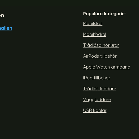
Populära kategorier
on
Mobilskal
allen
Mobilfodral
laxy A35 5G Fodral Premium
Samsung Galaxy A36 5G/A56 
Äkta Läder Brun
Tryck Blommor
Trådlösa hörlurar
Art. nr 235620
rea pris
149 kr
AirPods tillbehör
 Ljus Rosa
ung Galaxy A35 5G Fodral Premium Äkta Läder Brun
Köp
Samsung Galaxy A36
Lagervara
Tillgänglighet:
Apple Watch armband
iPad tillbehör
Trådlös laddare
Väggladdare
USB kablar