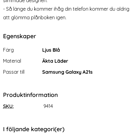
slimmade designen.
- Så länge du kommer ihåg din telefon kommer du aldrig
att glömma plånboken igen.
Egenskaper
Egenskaper/attribut för denna produkt
Attribut
Värde
Färg
Ljus Blå
Material
Äkta Läder
Passar till
Samsung Galaxy A21s
Produktinformation
SKU:
9414
I följande kategori(er)