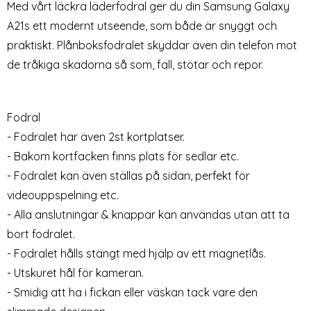
Med vårt läckra läderfodral ger du din Samsung Galaxy
A21s ett modernt utseende, som både är snyggt och
praktiskt. Plånboksfodralet skyddar även din telefon mot
de tråkiga skadorna så som, fall, stötar och repor.
Fodral
Samsung Galaxy A21s -
Samsung Galaxy A21s - 2-
- Fodralet har även 2st kortplatser.
Plånboksfodral I Äkta Läder -
Pack - Skärmskydd i Härdat
- Bakom kortfacken finns plats för sedlar etc.
Art. nr 9407
Art. nr 9513
Vit (Vit)
Glas
rea pris
59 kr
tidigare pris
199 kr
rea pris
89 kr
Välj ...
tidigare pris
129 kr
- Fodralet kan även ställas på sidan, perfekt för
gnet Skal 2 in 1 - Svart
Samsung Galaxy A21s - 2-Pack -
Köp
Lagervara
Tillgänglighet:
videouppspelning etc.
- Alla anslutningar & knappar kan användas utan att ta
bort fodralet.
- Fodralet hålls stängt med hjälp av ett magnetlås.
- Utskuret hål för kameran.
- Smidig att ha i fickan eller väskan tack vare den