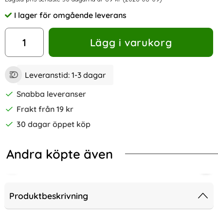
Prishistorik
I lager för omgående leverans
Tillgänglighet:
antal
Lägg i varukorg
Leveranstid:
1-3 dagar
Snabba leveranser
Frakt från 19 kr
30 dagar öppet köp
Andra köpte även
-31%
-70%
I Äkta Läder - Välj Färg! (Svart)
g A21s - Plånboksfodral / Magnet Skal 2 in 1 - Svart
Samsung Galaxy A21s - Plånboksfodra
Sam
Produktbeskrivning