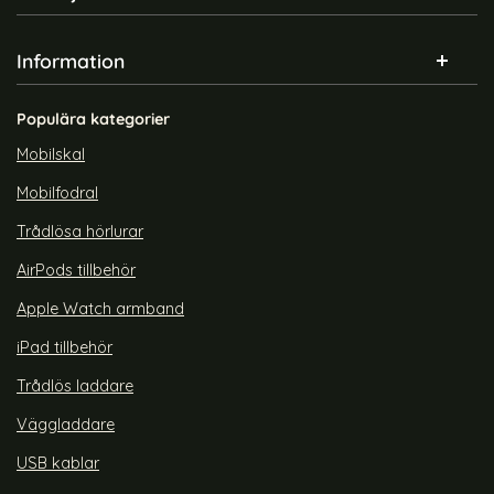
Information
Samsung Galaxy A21s -
Samsung Galaxy A21s -
Plånboksfodral I Äkta Läder -
Plånboksfodral I Äkta Läder -
Art. nr 9410
Art. nr 9415
Röd (Röd)
Lila (Lila)
Populära kategorier
rea pris
rea pris
89 kr
89 kr
Välj ...
Välj ...
tidigare pris
tidigare pris
129 kr
129 kr
Mobilskal
Mobilfodral
Trådlösa hörlurar
AirPods tillbehör
Apple Watch armband
iPad tillbehör
Trådlös laddare
Väggladdare
USB kablar