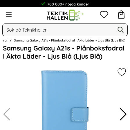
700 000+ nöjda kunder
Meny
Mina favorit
Sök
Ge
Sök på Teknikhallen
odral
Samsung Galaxy A21s - Plånboksfodral I Äkta Läder - Ljus Blå (Ljus Blå)
Hoppa
Samsung Galaxy A21s - Plånboksfodral
över
I Äkta Läder - Ljus Blå (Ljus Blå)
Bilder
Mark