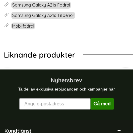
Samsung Galaxy A21s Fodral
Samsung Galaxy A21s Tillbehör
Mobilfodral
Liknande produkter
-31%
-31%
I Äkta Läder - Välj Färg! (Svart)
ng Galaxy A41 - Plånboksfodral I Äkta Läder - Grön (Grön)
Samsung Galaxy A21s - Plånboksfodr
Sams
Nyhetsbrev
Ta del av exklusiva erbjudanden och kampanjer här
Gå med
Sidfot Blandad info och länkar
Kundtjänst