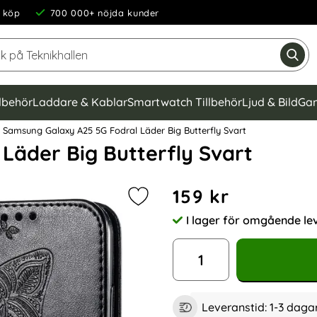
 köp
700 000+ nöjda kunder
Sök på Teknikhallen
Gen
llbehör
Laddare & Kablar
Smartwatch Tillbehör
Ljud & Bild
Gam
Samsung Galaxy A25 5G Fodral Läder Big Butterfly Svart
Läder Big Butterfly Svart
Handla denna produkt Samsu
pris
159 kr
Markera samsung Galaxy A25 5G Fod
I lager för omgående le
Tillgänglighet:
antal
Leveranstid:
1-3 daga