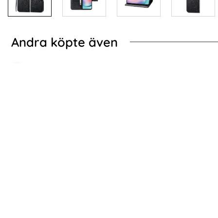
Andra köpte även
-70%
t
ung Galaxy A25 5G Fodral Läder Big Butterfly Mörk Lila
2-Pack Samsung A25
2-Pack Samsung A25 5G - Skärmskydd i
DUX DUCI
Härdat Glas
Skä
Art. nr 227592
Art. nr 226049