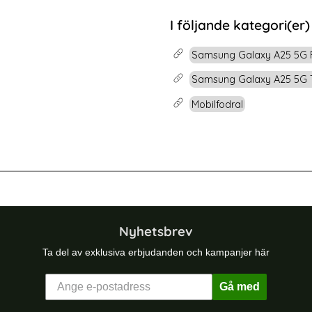
rea pris
59 kr
tidigare pris
179 kr
dat Glas
CIS Samsung Galaxy A25 5G Skärmskydd Heltäckande
Köp
2-Pack Samsung
I följande kategori(er)
Lagervara
Tillgänglighet:
Samsung Galaxy A25 5G 
Samsung Galaxy A25 5G T
Mobilfodral
 5G Fodral Diamond Läder Svart
Samsung Galaxy A25 5G Fodral Läd
Nyhetsbrev
Ta del av exklusiva erbjudanden och kampanjer här
Gå med