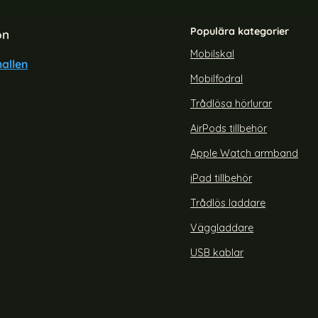
Populära kategorier
on
Mobilskal
allen
Mobilfodral
axy A25 5G Fodral Läder Brun
Samsung Galaxy A25 5G Fod
Äkta Läder Brun
Trådlösa hörlurar
Art. nr 225927
rea pris
219 kr
AirPods tillbehör
Samsung Galaxy A25 5G Fodral Läder Brun
Köp
er Svart
Samsung Galaxy A2
Lagervara
Tillgänglighet:
Apple Watch armband
iPad tillbehör
Trådlös laddare
Väggladdare
USB kablar