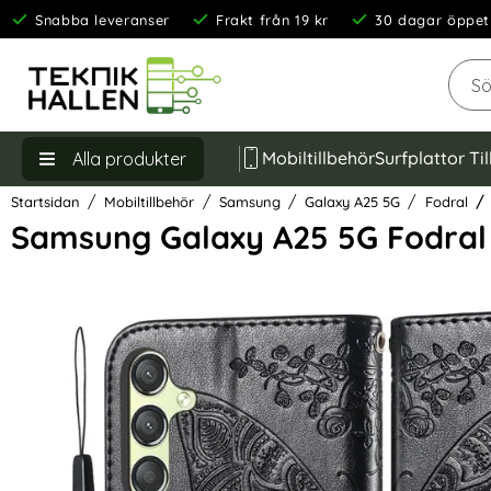
Snabba leveranser
Frakt från 19 kr
30 dagar öppet
Sök
Mobiltillbehör
Surfplattor Ti
Alla produkter
Startsidan
Mobiltillbehör
Samsung
Galaxy A25 5G
Fodral
Samsung Galaxy A25 5G Fodral 
Hoppa
över
Bilder