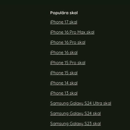
Populära skal
iPhone 17 skal
iPhone 16 Pro Max skal
ral Premium
Samsung Galaxy A25 5G Fodral Slim Läder
Roséguld
iPhone 16 Pro skal
Art. nr 226033
rea pris
199 kr
iPhone 16 skal
5 5G Fodral Premium Äkta Läder Brun
Köp
Samsung Galaxy A25 5G Fodral
Köp
Snart slutsåld!
iPhone 15 Pro skal
iPhone 15 skal
iPhone 14 skal
iPhone 13 skal
Samsung Galaxy S24 Ultra skal
Samsung Galaxy S24 skal
Samsung Galaxy S23 skal