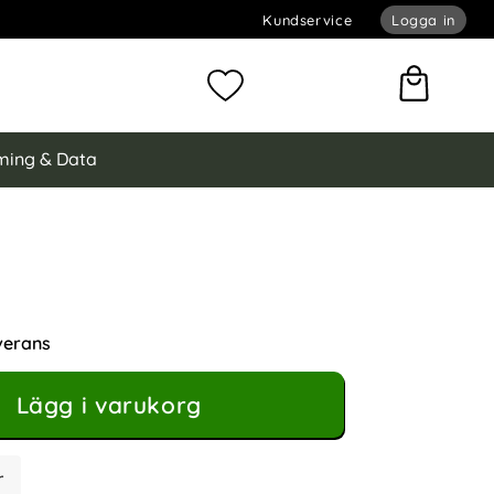
Kundservice
Logga in
omför sökning
Mina favoriter
ing & Data
ng Galaxy A25 5G Fodral Läder Big Butterfly Svart
ral Läder Big Butterfly Svart som favorit
verans
Lägg i varukorg
r