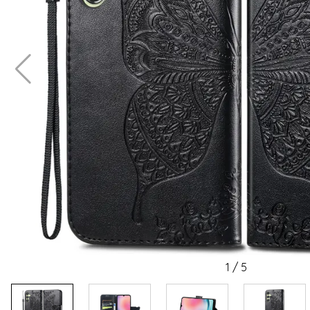
1
/
5