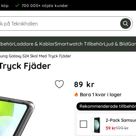
 köp
700 000+ nöjda kunder
Sök på Teknikhallen
Gen
llbehör
Laddare & Kablar
Smartwatch Tillbehör
Ljud & Bild
Gam
ng Galaxy S24 Skal Med Tryck Fjäder
Tryck Fjäder
Handla denna produkt Sams
pris
89 kr
Markera samsung Galaxy S24 Skal 
Bara 1 kvar i lager
Rekommenderade tillbehö
2-Pack Samsun
rea pris
tidigare pr
59 kr
199 kr