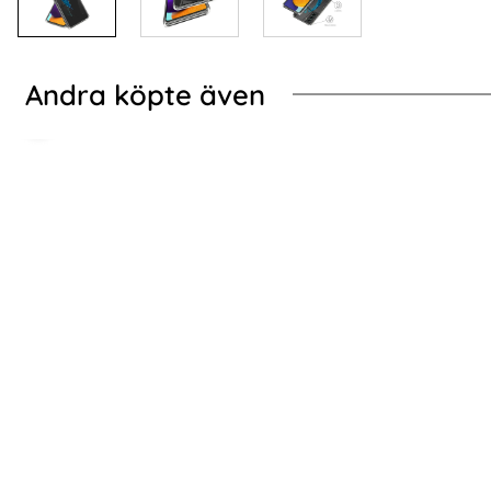
Andra köpte även
Galaxy S24 Skal Härdat Glas Electroplate Spade
HOFI Galaxy S24 2-
HOFI Galaxy S24 2-PACK Skärmskydd Pro+
Samsung Gala
Heltäckande Svart
Art. nr 227401
Art. nr 226556