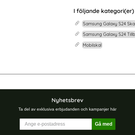
rea pris
89 kr
tidigare pris
139 kr
ckande Svart
amsung Galaxy S24 Skal Med Tryck Svarta Katter
Köp
CASEME iPhone 14
I följande kategori(er)
Lagervara
Tillgänglighet:
Samsung Galaxy S24 Ska
Samsung Galaxy S24 Till
Mobilskal
 Plus Skal Med Kortfack Och Magnet (Svart)
Samsung Galaxy S26 Skal 360 Hybri
Nyhetsbrev
Ta del av exklusiva erbjudanden och kampanjer här
Gå med