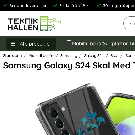
Snabba leveranser
Frakt från 19 kr
30 dagar öppet
Sök
Mobiltillbehör
Surfplattor Ti
Alla produkter
Startsidan
Mobiltillbehör
Samsung
Galaxy S24
Skal
Samsu
Samsung Galaxy S24 Skal Med 
Hoppa
över
Bilder