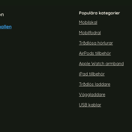
Populära kategorier
on
Mobilskal
allen
Mobilfodral
alaxy S26 Skal 360 Hybrid
Samsung Galaxy A26 5G Skal L
Defense Svart
Rosa
Trådlösa hörlurar
Art. nr 235773
rea pris
149 kr
AirPods tillbehör
agnet (Svart)
msung Galaxy S26 Skal 360 Hybrid Defense Svart
Köp
Samsung Galaxy
Lagervara
Tillgänglighet:
Apple Watch armband
iPad tillbehör
Trådlös laddare
Väggladdare
USB kablar