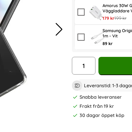
Amorus 30W G
Väggladdare V
rea pris
tidigare p
179 kr
199 kr
Samsung Origi
1m - Vit
89 kr
antal
Leveranstid:
1-3 daga
Snabba leveranser
Frakt från 19 kr
30 dagar öppet köp