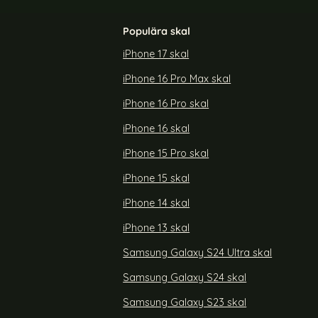
Populära skal
iPhone 17 skal
iPhone 16 Pro Max skal
iquid Silikon
Samsung Galaxy A36 5G/A56 5G Skal Hybrid
Matt Svart
iPhone 16 Pro skal
Art. nr 235614
rea pris
99 kr
iPhone 16 skal
 A26 5G Skal Liquid Silikon Rosa
Köp
Samsung Galaxy A36 5G/A56 5G 
Köp
Snart slutsåld!
iPhone 15 Pro skal
iPhone 15 skal
iPhone 14 skal
iPhone 13 skal
Samsung Galaxy S24 Ultra skal
Samsung Galaxy S24 skal
Samsung Galaxy S23 skal