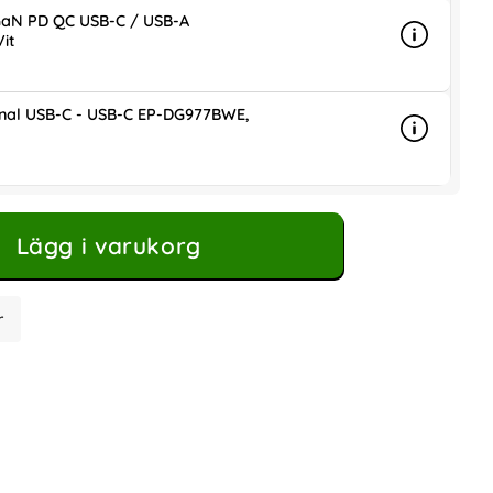
aN PD QC USB-C / USB-A
it
Info
mer info
ris
nal USB-C - USB-C EP-DG977BWE,
Info
mer info 
Lägg i varukorg
r