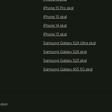
n
Armband Apple Watch 42/44/45/46/49 mm Brun
Köp
Tech-Protect Apple Watch 42/44/45/46/49 m
Köp
Lagervara
Tillgänglighet:
iPhone 15 Pro skal
iPhone 15 skal
iPhone 14 skal
iPhone 13 skal
Samsung Galaxy S24 Ultra skal
Samsung Galaxy S24 skal
Samsung Galaxy S23 skal
Samsung Galaxy A55 5G skal
-6540