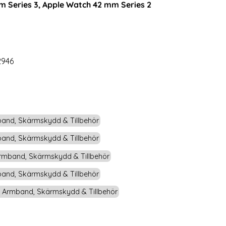
 Series 3, Apple Watch 42 mm Series 2
rea pris
199 kr
tidigare pris
299 kr
Watch 42/44/45/46/49 mm (S/M) Ljus Rosa
Köp
Milanese Loop Metall Armband Apple W
Köp
Lagervara
Tillgänglighet:
2946
and, Skärmskydd & Tillbehör
and, Skärmskydd & Tillbehör
mband, Skärmskydd & Tillbehör
and, Skärmskydd & Tillbehör
 Armband, Skärmskydd & Tillbehör