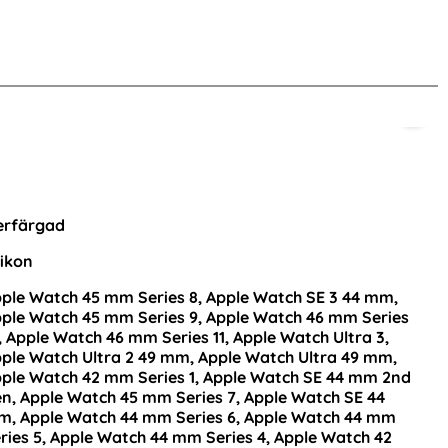
-33%
 42/44/45/46/49 mm Silver
Silikon Armband Apple Watch 42/44/45/46/49 mm 
Mila
enna produkt
erfärgad
likon
ple Watch 45 mm Series 8, Apple Watch SE 3 44 mm,
ple Watch 45 mm Series 9, Apple Watch 46 mm Series
, Apple Watch 46 mm Series 11, Apple Watch Ultra 3,
ple Watch Ultra 2 49 mm, Apple Watch Ultra 49 mm,
ple Watch 42 mm Series 1, Apple Watch SE 44 mm 2nd
n, Apple Watch 45 mm Series 7, Apple Watch SE 44
 Watch
Milanese Loop Metall Armband Apple Watch
, Apple Watch 44 mm Series 6, Apple Watch 44 mm
 Ljus Rosa
42/44/45/46/49 mm Svart
ries 5, Apple Watch 44 mm Series 4, Apple Watch 42
Art. nr 6922