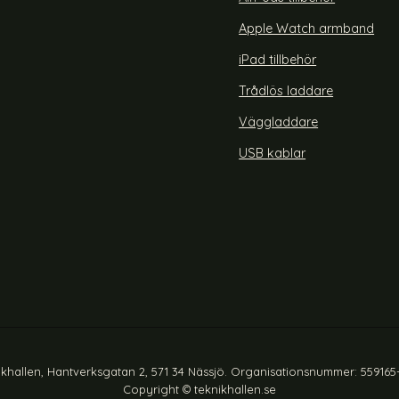
 (S/M) Svart
er Armband Apple Watch 42/44/45/46/49 mm Mörk Bru
Köp
Tech-Protect Äkta Läder 
Lagervara
Tillgänglighet:
Apple Watch armband
iPad tillbehör
Trådlös laddare
Väggladdare
USB kablar
ikhallen, Hantverksgatan 2, 571 34 Nässjö. Organisationsnummer: 559165
Copyright © teknikhallen.se