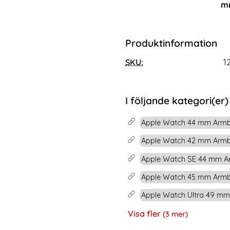
mm
rea pris
169 kr
e pris
tidigare pris
199 kr
6/49 mm (Roséguld)
Metallarmband Apple Watch 42/44/45/46/49 mm Silver
Köp
Silikon Armband Apple 
Lagervara
Tillgänglighet:
Produktinformation
SKU:
1
I följande kategori(er)
Apple Watch 44 mm Armb
Apple Watch 42 mm Armb
Apple Watch SE 44 mm Ar
Apple Watch 45 mm Armb
Apple Watch Ultra 49 mm
Visa fler
(3 mer)
Egenskaper