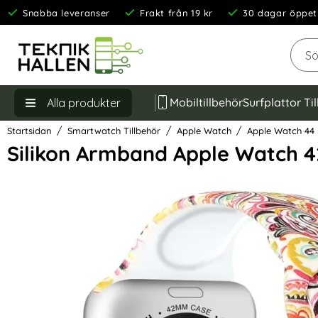
Snabba leveranser
Frakt från 19 kr
30 dagar öppet
Sök
Mobiltillbehör
Surfplattor Ti
Alla produkter
Startsidan
Smartwatch Tillbehör
Apple Watch
Apple Watch 4
Silikon Armband Apple Watch 
Hoppa
över
Bilder