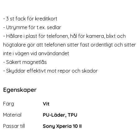
- 3 st fack för kreditkort
- Utrymme för t.ex. sedlar
- Hållare i plast för telefonen, hål för kamera, blixt och
Sony Xperia 10 II -
Sony Xperia 10 II -
högtalare gör att telefonen sitter fast ordentligt och sitter
Plånboksfodral I Äkta Läder -
Plånboksfodral - Välj Färg!
inte i vägen vid användandet
Art. nr 9418
Art. nr 9505
Vit (Vit)
(Svart)
rea pris
rea pris
59 kr
79 kr
Välj ...
Välj ...
tidigare pris
tidigare pris
129 kr
199 kr
- Säkert magnetlås
- Skyddar effektivt mot repor och skador
Egenskaper
Egenskaper/attribut för denna produkt
Attribut
Värde
Färg
Vit
Material
PU-Läder, TPU
Passar till
Sony Xperia 10 II