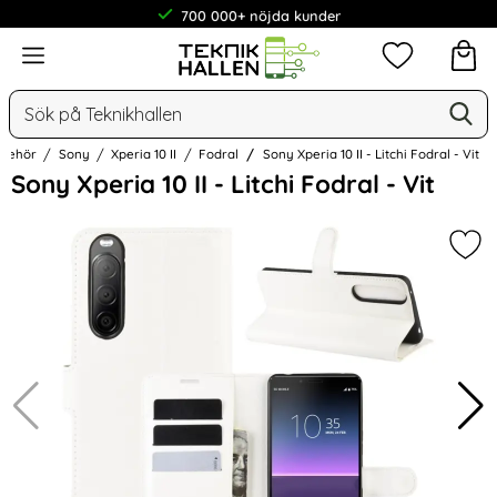
700 000+ nöjda kunder
Meny
Mina favorit
Sök
Ge
Sök på Teknikhallen
llbehör
Sony
Xperia 10 II
Fodral
Sony Xperia 10 II - Litchi Fodral - Vit
Hoppa
Sony Xperia 10 II - Litchi Fodral - Vit
över
Bilder
Mark