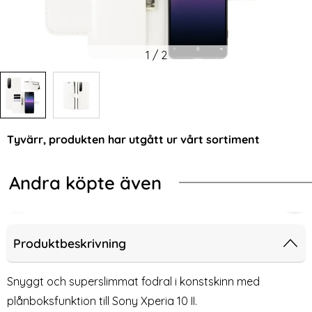
1
/
2
Tyvärr, produkten har utgått ur vårt sortiment
Andra köpte även
-54%
-60%
s Blå (Ljus Blå)
g A17 4G/5G Fodral I Äkta Läder - Välj Färg! (Svart)
Sony Xperia 10 II - Plånboksfodral I Ä
Sony
Produktbeskrivning
Snyggt och superslimmat fodral i konstskinn med
plånboksfunktion till Sony Xperia 10 II.