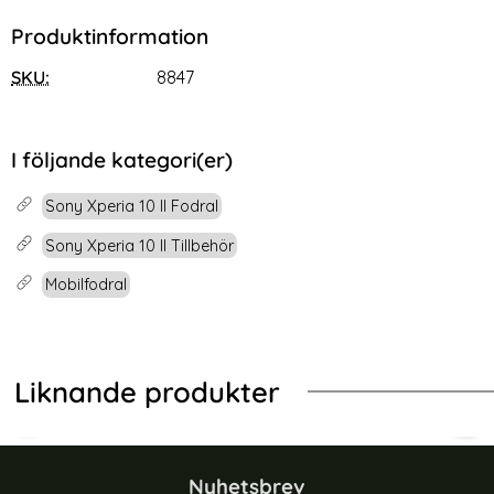
Produktinformation
SKU:
8847
I följande kategori(er)
Sony Xperia 10 II Fodral
Sony Xperia 10 II Tillbehör
Mobilfodral
Liknande produkter
-55%
run (Brun)
peria 10 II - Plånboksfodral - Röd (Röd)
Sony Xperia 1 VI Fodral Premium Äk
iPho
Nyhetsbrev