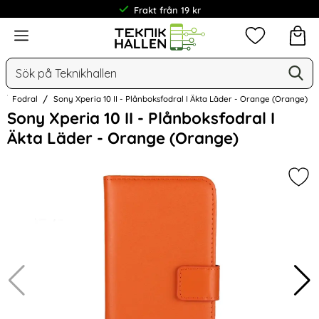
Frakt från 19 kr
Meny
Mina favorit
Sök
Ge
Sök på Teknikhallen
Fodral
Sony Xperia 10 II - Plånboksfodral I Äkta Läder - Orange (Orange)
Hoppa
Sony Xperia 10 II - Plånboksfodral I
över
Äkta Läder - Orange (Orange)
Bilder
Mark