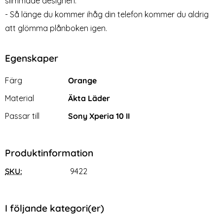
slimmade designen.
- Så länge du kommer ihåg din telefon kommer du aldrig
att glömma plånboken igen.
Egenskaper
Egenskaper/attribut för denna produkt
Attribut
Värde
Färg
Orange
Material
Äkta Läder
Passar till
Sony Xperia 10 II
Produktinformation
SKU:
9422
I följande kategori(er)