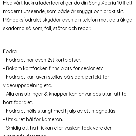
Med vårt läckra läderfodral ger du din Sony Xperia 10 II ett
modernt utseende, som både är snyggt och praktiskt.
Plånboksfodralet skyddar även din telefon mot de tråkiga
skadorna så som, fall, stötar och repor.
Fodral
Sony Xperia 10 II -
Sony Xperia 10 II - Äkta Läder
- Fodralet har även 2st kortplatser.
Plånboksfodral - Ljus Blå
Plånboksfodral - Svart
- Bakom kortfacken finns plats för sedlar etc.
Art. nr 9509
Art. nr 8855
(Ljus Blå)
rea pris
149 kr
rea pris
79 kr
Välj ...
tidigare pris
199 kr
- Fodralet kan även ställas på sidan, perfekt för
Sony Xperia 10 II - Äkta Läder
Köp
Snart slutsåld!
videouppspelning etc.
- Alla anslutningar & knappar kan användas utan att ta
bort fodralet.
- Fodralet hålls stängt med hjälp av ett magnetlås.
- Utskuret hål för kameran.
- Smidig att ha i fickan eller väskan tack vare den