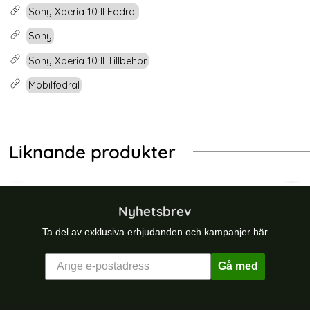
Sony Xperia 10 II Fodral
Sony
Sony Xperia 10 II Tillbehör
Mobilfodral
Liknande produkter
-54%
-59%
 (Vit)
g Galaxy A52 / A52s - Plånboksfodral I Äkta Läder - Lila (Lil
Sony Xperia 10 II - Plånboksfodral I Ä
Sony
Nyhetsbrev
Ta del av exklusiva erbjudanden och kampanjer här
Gå med