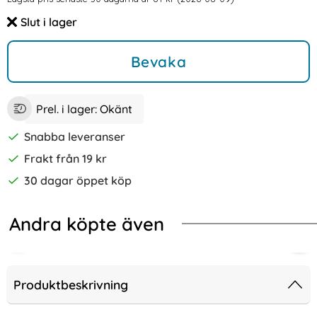
Prishistorik
Slut i lager
Tillgänglighet:
Bevaka
Prel. i lager:
Okänt
Snabba leveranser
Frakt från 19 kr
30 dagar öppet köp
Andra köpte även
-60%
lj Färg! (Svart)
peria 10 II - Plånboksfodral I Äkta Läder - Välj Färg! (Svart)
Sony Xperia 10 II - Plånboksfodral - 
Sony
Produktbeskrivning