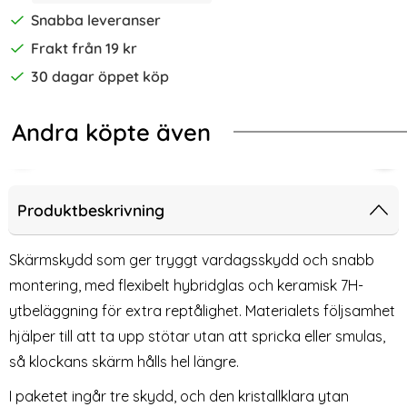
Snabba leveranser
Frakt från 19 kr
30 dagar öppet köp
Andra köpte även
-15%
2/44/45/46/49 mm Guld
Watch Silikon Stativ Ljus Rosa
Tech-Protect Apple Watch 42/44/4
Sil
Produktbeskrivning
Skärmskydd som ger tryggt vardagsskydd och snabb
montering, med flexibelt hybridglas och keramisk 7H-
ytbeläggning för extra reptålighet. Materialets följsamhet
hjälper till att ta upp stötar utan att spricka eller smulas,
så klockans skärm hålls hel längre.
I paketet ingår tre skydd, och den kristallklara ytan