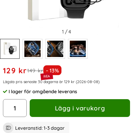
1
/
4
Handla denna produkt Tech-Protect Apple Watch 11/10 4
rea pris
129 kr
tidigare pris
Priset är nedsatt med
149 kr
- 13%
Prishistorik
Lägsta pris senaste 30 dagarna är 129 kr (2026-08-08)
I lager för omgående leverans
Tillgänglighet:
antal
Lägg i varukorg
Leveranstid:
1-3 dagar