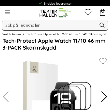
Snabba leveranser
Frakt från 19 kr
Meny
Mina favorit
Sök
Ge
Sök på Teknikhallen
le Watch 46 mm
Tech-Protect Apple Watch 11/10 46 mm 3-PACK Skärmskydd
Hoppa
Tech-Protect Apple Watch 11/10 46 mm
över
3-PACK Skärmskydd
Bilder
Mar