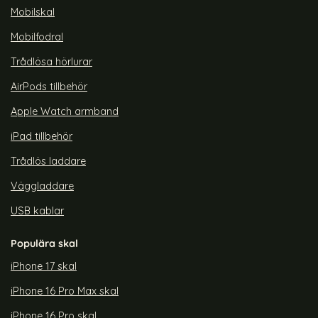
 Skärmskydd Pro+ HydroFlex
 Apple Watch 11/10 46 mm 3-PACK Skärmskydd EasySet F
Tech-Protect Apple Watch 11 / 10 42 
Köp
Tech-Prot
Köp
Lagervara
Lagervara
Mobilskal
Tillgänglighet:
Tillgänglighet:
Mobilfodral
Trådlösa hörlurar
AirPods tillbehör
Apple Watch armband
iPad tillbehör
Trådlös laddare
Väggladdare
USB kablar
Populära skal
iPhone 17 skal
iPhone 16 Pro Max skal
iPhone 16 Pro skal