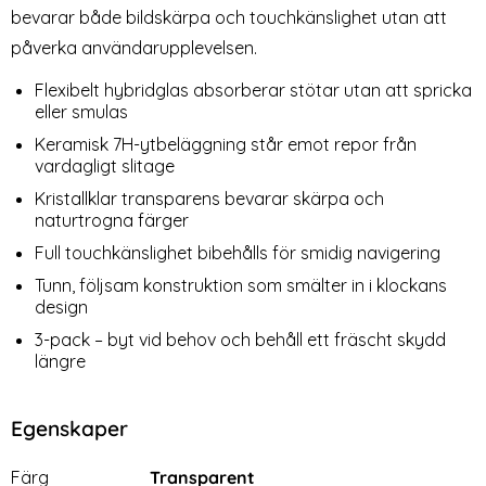
bevarar både bildskärpa och touchkänslighet utan att
Tech-Protect Apple Watch
Silikon Armband Apple Watch
42/44/45/46/49 mm
42/44/45/46/49 mm (S/M)
påverka användarupplevelsen.
Art. nr 232944
Art. nr 12948
Armband NylonMag (Olive
Vit
rea pris
rea pris
159 kr
169 kr
tidigare pris
Grey)
199 kr
Flexibelt hybridglas absorberar stötar utan att spricka
tiv Ljus Rosa
pple Watch 42/44/45/46/49 mm Armband NylonMag (Oliv
Köp
Silikon Armband Apple Watch 42
Tech-Prot
Köp
Lagervara
Lagervara
eller smulas
Tillgänglighet:
Tillgänglighet:
Keramisk 7H-ytbeläggning står emot repor från
vardagligt slitage
Kristallklar transparens bevarar skärpa och
naturtrogna färger
Full touchkänslighet bibehålls för smidig navigering
Tunn, följsam konstruktion som smälter in i klockans
design
3-pack – byt vid behov och behåll ett fräscht skydd
längre
Egenskaper
Egenskaper/attribut för denna produkt
Attribut
Värde
Färg
Transparent