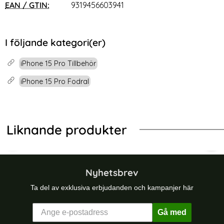
EAN / GTIN:
9319456603941
I följande kategori(er)
iPhone 15 Pro Tillbehör
iPhone 15 Pro Fodral
Liknande produkter
agSafe MagFlex Cobalt Violet
Protect 4800 mAh Powercase iPhone 13 / 13 Pro Svart
Tech-Protect Samsung Galaxy S26 F
Tec
Nyhetsbrev
Ta del av exklusiva erbjudanden och kampanjer här
Gå med