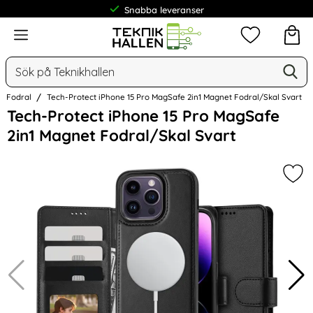
Frakt från 19 kr
Meny
Mina favorit
Sök
Ge
Sök på Teknikhallen
Fodral
Tech-Protect iPhone 15 Pro MagSafe 2in1 Magnet Fodral/Skal Svart
Hoppa
Tech-Protect iPhone 15 Pro MagSafe
över
2in1 Magnet Fodral/Skal Svart
Bilder
Mar