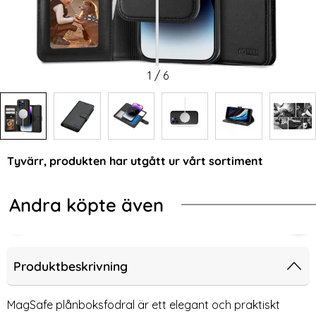
1
/
6
Tyvärr, produkten har utgått ur vårt sortiment
Andra köpte även
l MagSafe MagFlex Cosmic Orange
Protect iPhone 17 Pro Skal MagSafe MagPeak Matt Deep Blue
Tech-Protect iPhone 17 Pro Skal M
Tec
Produktbeskrivning
MagSafe plånboksfodral är ett elegant och praktiskt