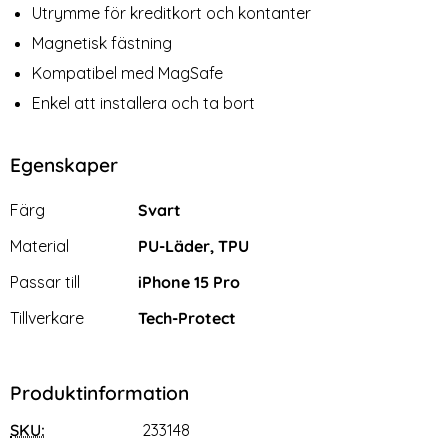
Utrymme för kreditkort och kontanter
Magnetisk fästning
Kompatibel med MagSafe
Enkel att installera och ta bort
Egenskaper
Egenskaper/attribut för denna produkt
Attribut
Värde
Färg
Svart
Material
PU-Läder, TPU
Passar till
iPhone 15 Pro
Tillverkare
Tech-Protect
Produktinformation
SKU:
233148