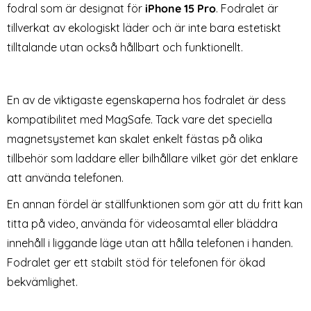
fodral som är designat för
iPhone 15 Pro
. Fodralet är
tillverkat av ekologiskt läder och är inte bara estetiskt
tilltalande utan också hållbart och funktionellt.
En av de viktigaste egenskaperna hos fodralet är dess
Tech-Protect iPhone 17 Pro
Tech-Protect Apple Watch
kompatibilitet med MagSafe. Tack vare det speciella
Skal MagSafe MagFlex
38/40/41/42 mm Armband
magnetsystemet kan skalet enkelt fästas på olika
Art. nr 245838
Art. nr 232939
Cosmic Orange
NylonMag Black
rea pris
rea pris
149 kr
159 kr
tillbehör som laddare eller bilhållare vilket gör det enklare
e
afe MagPeak Matt Deep Blue
tect iPhone 17 Pro Skal MagSafe MagFlex Cosmic Orange
Tech-Protect Apple Watch 38/40/41/
Köp
Köp
Lagervara
Lagervara
Tillgänglighet:
Tillgänglighet:
att använda telefonen.
En annan fördel är ställfunktionen som gör att du fritt kan
titta på video, använda för videosamtal eller bläddra
innehåll i liggande läge utan att hålla telefonen i handen.
Fodralet ger ett stabilt stöd för telefonen för ökad
bekvämlighet.