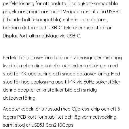
perfekt lösning för att ansluta DisplayPort-kompatibla
projektorer, monitorer och TV-apparater till dina USB-C
(Thunderbolt 3-kompatibla) enheter som datorer,
bärbara datorer och USB-C-telefoner med stöd för
DisplayPort-alternativläge via USB-C.
Mini DisplayPort DP till
8K 60Hz 90° Nedvinkel HDMI
DisplayPort Adapter 8K 60Hz
Hane - HDMI 2.1 Hona Adapter
Perfekt för att överföra ljud- och videosignaler med hög
Art. nr 225864
Art. nr 217326
Blå
Blå
rea pris
rea pris
159 kr
149 kr
kvalitet mellan dina enheter och externa skärmar med
HDMI 2.1 Hona Adapter Blå
 DisplayPort DP till DisplayPort Adapter 8K 60Hz Blå
8K 60Hz 90° Nedvinkel HDMI Hane 
Köp
Köp
Snart slutsåld!
Lagervara
Tillgänglighet:
stöd för 4K-upplösning och snabb dataöverföring. Med
stöd för hög upplösning upp till 4K vid 60Hz säkerställer
denna adapter en kristallklar bild och smidig
dataöverföring.
Adapterkabeln är utrustad med Cypress-chip och ett 6-
lagers PCB-kort för stabilitet och låg värmeutveckling,
samt stödjer USB3.1 Gen2 10Gbps