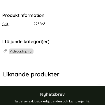
Produktinformation
SKU:
225863
I följande kategori(er)
Videoadaptrar
Liknande produkter
r Ultraboost Svart
Hz 90° Uppvinkel HDMI Hane - HDMI 2.1 Hona Adapter Blå
Högervinklad 8K 60Hz HDMI Hane - 
Vän
Nyhetsbrev
Ta del av exklusiva erbjudanden och kampanjer här