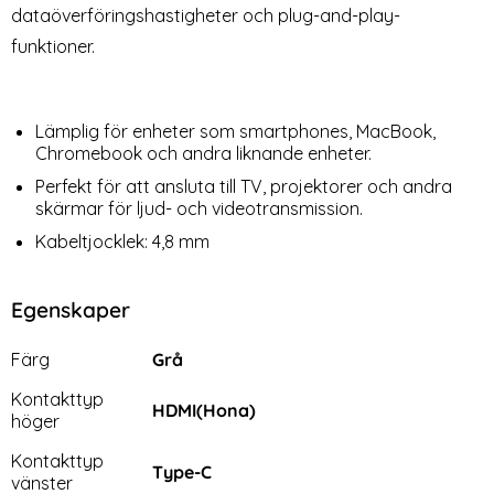
dataöverföringshastigheter och plug-and-play-
funktioner.
Lämplig för enheter som smartphones, MacBook,
Chromebook och andra liknande enheter.
Perfekt för att ansluta till TV, projektorer och andra
skärmar för ljud- och videotransmission.
Kabeltjocklek: 4,8 mm
Egenskaper
Egenskaper/attribut för denna produkt
Attribut
Värde
Färg
Grå
Kontakttyp
HDMI(Hona)
höger
Kontakttyp
Type-C
vänster