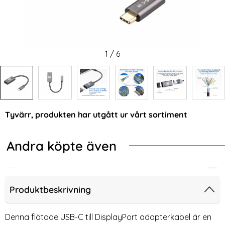
1
/
6
Tyvärr, produkten har utgått ur vårt sortiment
Andra köpte även
na Förlängning Adapter Grå
Hz 90° Uppvinkel HDMI Hane - HDMI 2.1 Hona Adapter Blå
Mini DisplayPort DP till DisplayPort
8K 
Produktbeskrivning
Denna flätade USB-C till DisplayPort adapterkabel är en