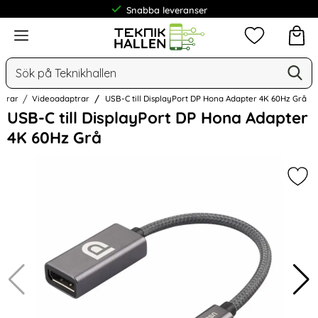
Snabba leveranser
Frakt från 19 kr
Meny
Mina favorit
Sök
Ge
Sök på Teknikhallen
ptrar
Videoadaptrar
USB-C till DisplayPort DP Hona Adapter 4K 60Hz Grå
Hoppa
USB-C till DisplayPort DP Hona Adapter
över
4K 60Hz Grå
Bilder
Mar