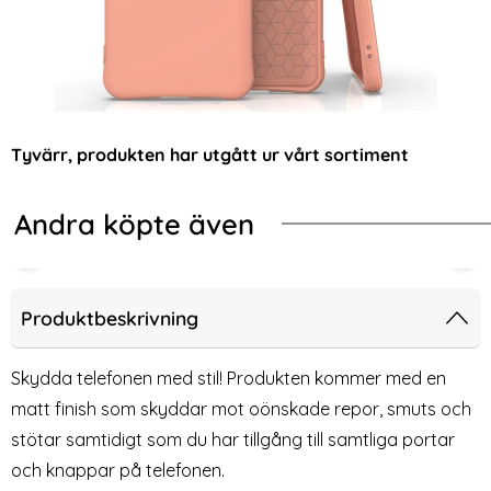
Tyvärr, produkten har utgått ur vårt sortiment
Andra köpte även
-67%
-54%
 Skal
e 17 MagSafe Skal Transparent - Premium
iPhone 17 Transparent TPU Skal
Sam
Produktbeskrivning
Skydda telefonen med stil! Produkten kommer med en
matt finish som skyddar mot oönskade repor, smuts och
stötar samtidigt som du har tillgång till samtliga portar
och knappar på telefonen.