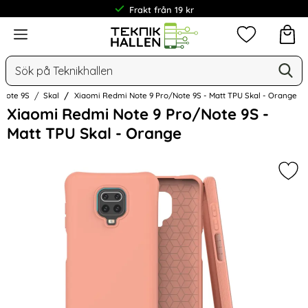
Frakt från 19 kr
Meny
Mina favorit
Sök
Ge
Sök på Teknikhallen
Note 9S
Skal
Xiaomi Redmi Note 9 Pro/Note 9S - Matt TPU Skal - Orange
Hoppa
Xiaomi Redmi Note 9 Pro/Note 9S -
över
Matt TPU Skal - Orange
Bilder
Mar