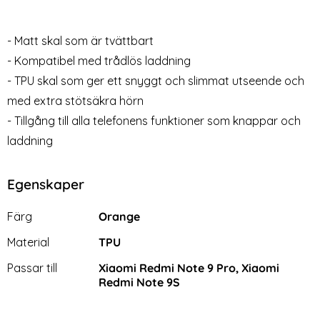
- Matt skal som är tvättbart
iPhone 17 Transparent TPU
Samsung Galaxy A17
- Kompatibel med trådlös laddning
Skal
Genomskinligt mobilskal
- TPU skal som ger ett snyggt och slimmat utseende och
Art. nr 241712
Art. nr 241611
rea pris
rea pris
49 kr
59 kr
tidigare pris
tidigare pris
149 kr
129 kr
med extra stötsäkra hörn
sparent - Premium
iPhone 17 Transparent TPU Skal
Köp
Samsung Galaxy A17 Genom
Köp
Xia
Lagervara
Lagervara
Tillgänglighet:
Tillgänglighet:
- Tillgång till alla telefonens funktioner som knappar och
laddning
Egenskaper
Egenskaper/attribut för denna produkt
Attribut
Värde
Färg
Orange
Material
TPU
Passar till
Xiaomi Redmi Note 9 Pro, Xiaomi
Redmi Note 9S